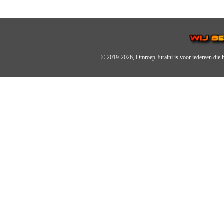
© 2019-2026, Omroep Juraini
is voor iedereen die 
OMROEP JURAINI IS EE
IS EEN BELANGRIJK OND
De zender richt zich op jonger
Wij brengen het nieuws uit de 
radiozender.
OMROEP JURAINI GAAT 
Zo zijn we online zeer actief,
en de Omroep Juraini App.
JURAINI TV RADIOBOX