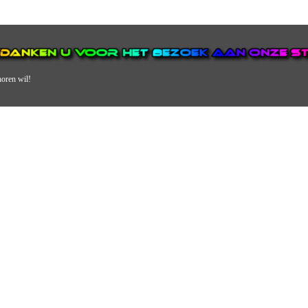
horen wil!
N VAN DE GROOTSTE EN POPULAIRSTE DIGITALE STREEKOMRO
ERDEEL VAN JURAINI RADIOHUIS NEDERLAND.
en, jongvolwassenen, volwassenen en we draaien vooral urban muziek als non-s
streek via radio en online. Via de website en onze nieuwsapp kun je ook online 
VERDER DAN ALLEEN RADIO.
 vergeet ons niet te volgen op Instagram, Facebook en Twitter. Ook hebben we