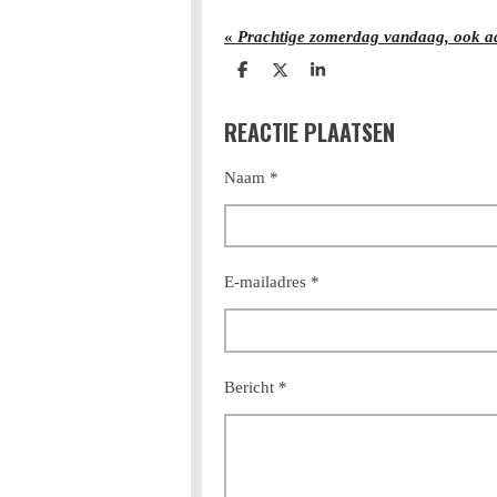
«
Prachtige zomerdag vandaag, ook 
D
D
S
e
e
h
l
e
a
REACTIE PLAATSEN
e
l
r
n
e
Naam *
E-mailadres *
Bericht *