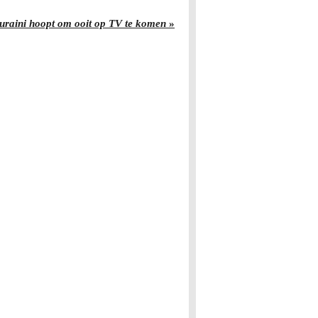
raini hoopt om ooit op TV te komen
»