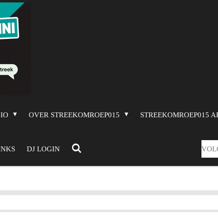
DIO
OVER STREEKOMROEP015
STREEKOMROEP015 A
VOL
INKS
DJ LOGIN