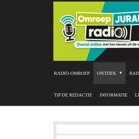
Ga
direct
naar
de
hoofdinhoud
RADIO-OMROEP
ONTDEK
RA
TIP DE REDACTIE
INFORMATIE
L