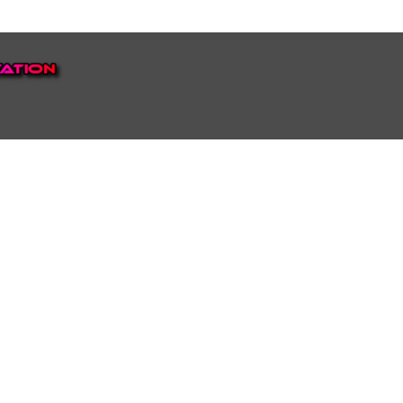
EP VOOR NEDERLAND EN
top.
luisteren naar onze
 ons eigen Omroep Juraini TV