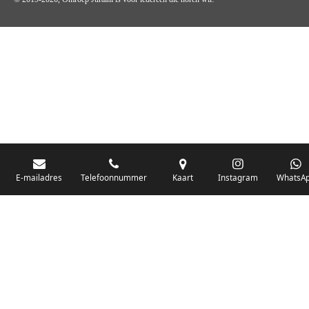
OMROEP JURAINI IS EEN VAN DE GROOTSTE EN POPULAIRST
DIGITALE STREEKOMROEP VOOR NEDERLAND EN IS EEN
BELANGRIJK ONDERDEEL VAN JURAINI RADIOHUIS
NEDERLAND.
E-mailadres
Telefoonnummer
Kaart
Instagram
WhatsA
De zender richt zich op jongeren, jongvolwassenen, volwassenen en we draa
vooral urban muziek als non-stop.
Wij brengen het nieuws uit de streek via radio en online. Via de website en
onze nieuwsapp kun je ook online luisteren naar onze radiozender.
OMROEP JURAINI GAAT VERDER DAN ALLEEN RADIO.
Zo zijn we online zeer actief, vergeet ons niet te volgen op Instagram,
Facebook en Twitter. Ook hebben we ons eigen Omroep Juraini TV en de
Omroep Juraini App.