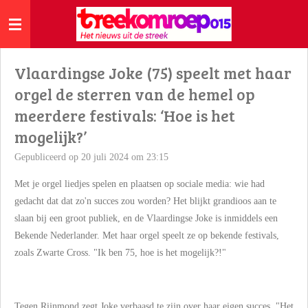
Ga
direct
naar
de
Vlaardingse Joke (75) speelt met haar
hoofdinhoud
orgel de sterren van de hemel op
meerdere festivals: ‘Hoe is het
mogelijk?’
Gepubliceerd op 20 juli 2024 om 23:15
Met je orgel liedjes spelen en plaatsen op sociale media: wie had
gedacht dat dat zo'n succes zou worden? Het blijkt grandioos aan te
slaan bij een groot publiek, en de Vlaardingse Joke is inmiddels een
Bekende Nederlander. Met haar orgel speelt ze op bekende festivals,
zoals Zwarte Cross. "Ik ben 75, hoe is het mogelijk?!"
Tegen Rijnmond
zegt Joke verbaasd te zijn over haar eigen succes. "Het