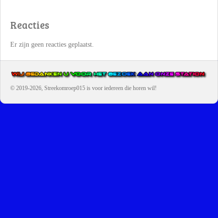
Reacties
Er zijn geen reacties geplaatst.
© 2019-2026, Streekomroep015
is voor iedereen die horen wil!
OMROEP JURAINI IS EEN VAN DE GROOTSTE EN POPULAIRST
DIGITALE STREEKOMROEP VOOR NEDERLAND EN IS EEN
BELANGRIJK ONDERDEEL VAN JURAINI RADIOHUIS
NEDERLAND.
De zender richt zich op jongeren, jongvolwassenen, volwassenen en we draa