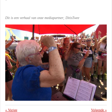
Dit is een verhaal van onze mediapartner; DitisTwee
«
Vorige
Volgende
»