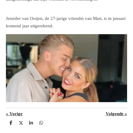
Jennifer van Ooijen, de 27-jarige vriendin van Mart, is in januari
komend jaar uitgerekend.
«
Vorige
Volgende
»
D
D
S
D
e
e
h
e