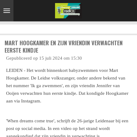
Ga
direct
naar
de
hoofdinhoud
MART HOOGKAMER EN ZIJN VRIENDIN VERWACHTEN
EERSTE KINDJE
Gepubliceerd op 15 juli 2024 om 15:30
LEIDEN - Het wordt binnenkort babyzwemmen voor Mart
Hoogkamer. De Leidse volkszanger, onder andere bekend van
het nummer 'Ik ga zwemmen', en zijn vriendin Jennifer van
Ooijen verwachten hun eerste kindje. Dat kondigde Hoogkamer
aan via Instagram.
'When dreams come true', schrijft de 26-jarige Leidenaar bij een
post op social media. In een video op het strand wordt
aangekondigd dat zijn vriendin in verwachting is.