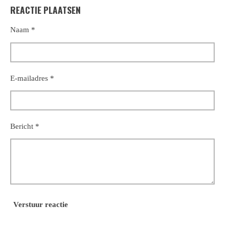
l
e
a
l
REACTIE PLAATSEN
e
l
r
e
n
e
n
Naam *
E-mailadres *
Bericht *
Verstuur reactie