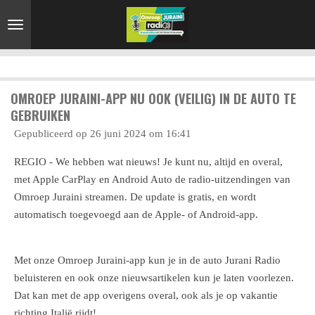
Ga
direct
naar
de
hoofdinhoud
OMROEP JURAINI-APP NU OOK (VEILIG) IN DE AUTO TE
GEBRUIKEN
Gepubliceerd op 26 juni 2024 om 16:41
REGIO - We hebben wat nieuws! Je kunt nu, altijd en overal,
met Apple CarPlay en Android Auto de radio-uitzendingen van
Omroep Juraini streamen. De update is gratis, en wordt
automatisch toegevoegd aan de Apple- of Android-app.
Met onze Omroep Juraini-app kun je in de auto Jurani Radio
beluisteren en ook onze nieuwsartikelen kun je laten voorlezen.
Dat kan met de app overigens overal, ook als je op vakantie
richting Italië rijdt!