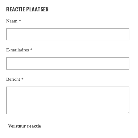
l
e
a
l
REACTIE PLAATSEN
e
l
r
e
n
e
n
Naam *
E-mailadres *
Bericht *
Verstuur reactie