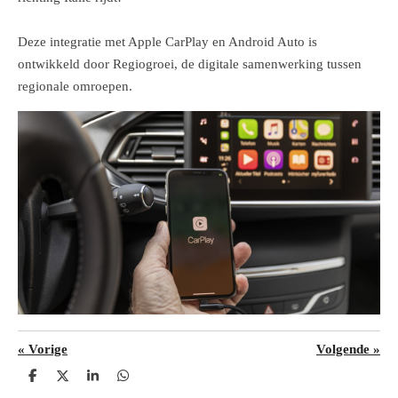
Deze integratie met Apple CarPlay en Android Auto is
ontwikkeld door Regiogroei, de digitale samenwerking tussen
regionale omroepen.
«
Vorige
Volgende
»
D
D
S
D
e
e
h
e