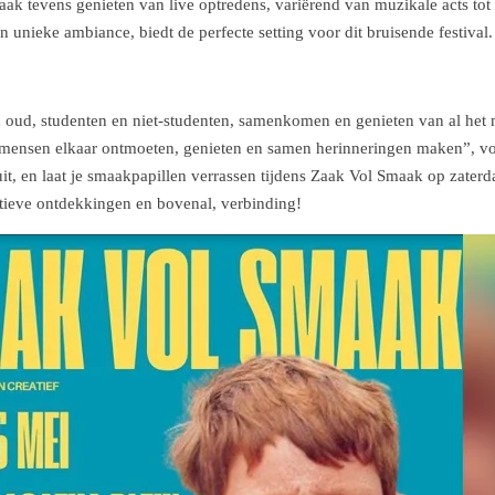
k tevens genieten van live optredens, variërend van muzikale acts tot 
n unieke ambiance, biedt de perfecte setting voor dit bruisende festival.
n oud, studenten en niet-studenten, samenkomen en genieten van al het
s mensen elkaar ontmoeten, genieten en samen herinneringen maken”, vo
uit, en laat je smaakpapillen verrassen tijdens Zaak Vol Smaak op zaterd
atieve ontdekkingen en bovenal, verbinding!