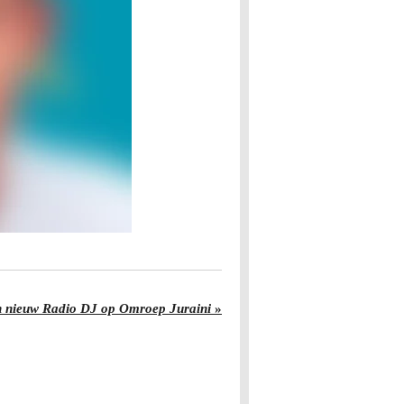
 nieuw Radio DJ op Omroep Juraini
»