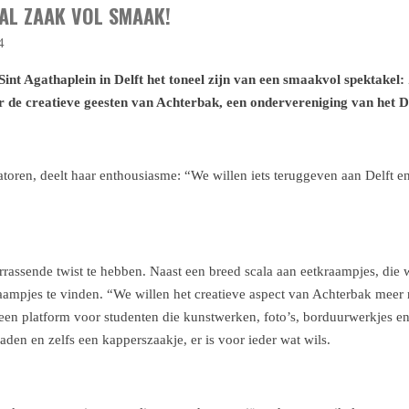
VAL ZAAK VOL SMAAK!
4
nt Agathaplein in Delft het toneel zijn van een smaakvol spektakel:
r de creatieve geesten van Achterbak, een ondervereniging van het D
toren, deelt haar enthousiasme: “We willen iets teruggeven aan Delft en
rrassende twist te hebben. Naast een breed scala aan eetkraampjes, di
kraampjes te vinden. “We willen het creatieve aspect van Achterbak mee
k een platform voor studenten die kunstwerken, foto’s, borduurwerkjes e
aden en zelfs een kapperszaakje, er is voor ieder wat wils.