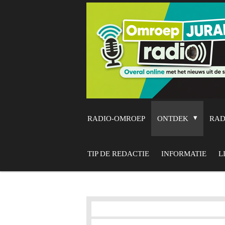
Ga
direct
naar
de
hoofdinhoud
RADIO-OMROEP
ONTDEK
RA
TIP DE REDACTIE
INFORMATIE
L