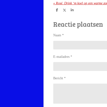
«
Rosé. Drink ‘m koel op een warme z
D
D
S
e
e
h
l
e
a
Reactie plaatsen
e
l
r
n
e
Naam *
E-mailadres *
Bericht *