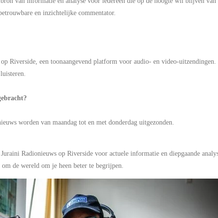
bron van informatie en analyse voor iedereen die op de hoogte wil blijven van he
 betrouwbare en inzichtelijke commentator.
n op Riverside, een toonaangevend platform voor audio- en video-uitzendingen. 
luisteren.
gebracht?
nieuws worden van maandag tot en met donderdag uitgezonden.
Juraini Radionieuws op Riverside voor actuele informatie en diepgaande analy
e om de wereld om je heen beter te begrijpen.