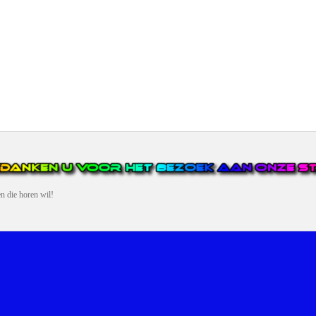
en die horen wil!
N VAN DE GROOTSTE EN POPULAIRSTE DIGITALE STREEKOMRO
ERDEEL VAN JURAINI RADIOHUIS NEDERLAND.