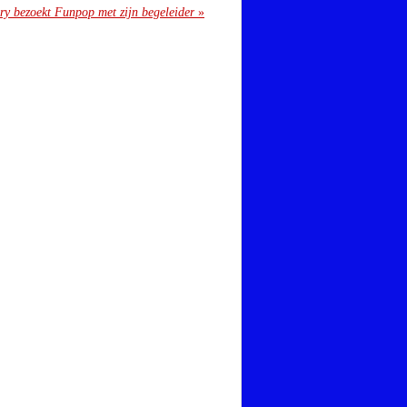
ry bezoekt Funpop met zijn begeleider
»