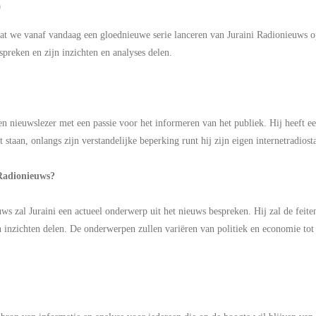
0
t we vanaf vandaag een gloednieuwe serie lanceren van Juraini Radionieuws op
preken en zijn inzichten en analyses delen.
 en nieuwslezer met een passie voor het informeren van het publiek. Hij heeft e
t staan, onlangs zijn verstandelijke beperking runt hij zijn eigen internetradio
Radionieuws?
ws zal Juraini een actueel onderwerp uit het nieuws bespreken. Hij zal de feite
 inzichten delen. De onderwerpen zullen variëren van politiek en economie tot s