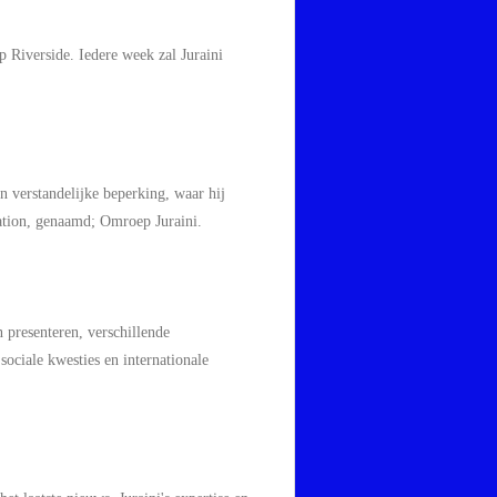
 Riverside. Iedere week zal Juraini
en verstandelijke beperking, waar hij
station, genaamd; Omroep Juraini.
n presenteren, verschillende
ociale kwesties en internationale