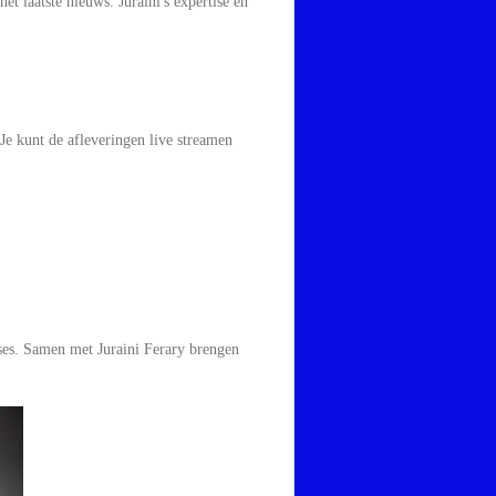
t laatste nieuws. Juraini's expertise en
Je kunt de afleveringen live streamen
ses. Samen met Juraini Ferary brengen