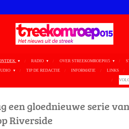
ONTDEK
RADIO
OVER STREEKOMROEP015
S
TUDIO
TIP DE REDACTIE
INFORMATIE
LINKS
VOLG
 een gloednieuwe serie van
p Riverside