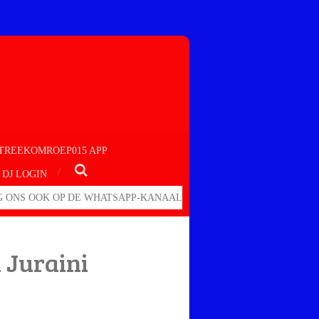
TREEKOMROEP015 APP
DJ LOGIN
 ONS OOK OP DE WHATSAPP-KANAAL
 Juraini