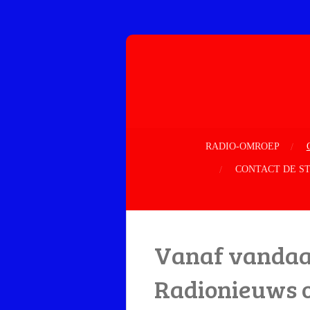
Ga
direct
naar
de
hoofdinhoud
RADIO-OMROEP
CONTACT DE S
Vanaf vandaag
Radionieuws o