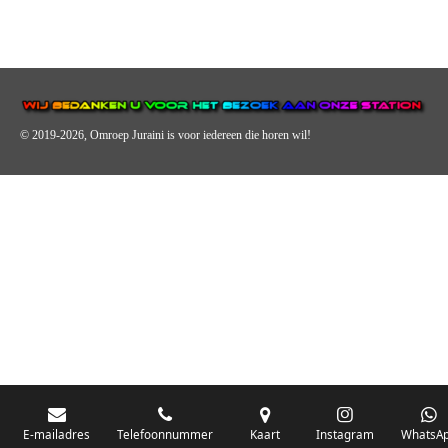
© 2019-2026, Omroep Juraini
is voor iedereen die horen wil!
OMROEP JURAINI IS EEN VAN DE GROOTSTE EN POPULAIRST
DIGITALE STREEKOMROEP VOOR NEDERLAND EN IS EEN
BELANGRIJK ONDERDEEL VAN JURAINI RADIOHUIS
NEDERLAND.
De zender richt zich op jongeren, jongvolwassenen, volwassenen en we draa
vooral urban muziek als non-stop.
E-mailadres
Telefoonnummer
Kaart
Instagram
WhatsA