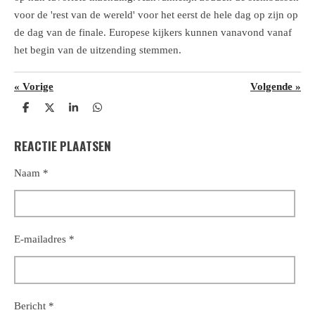
voor de 'rest van de wereld' voor het eerst de hele dag op zijn op
de dag van de finale. Europese kijkers kunnen vanavond vanaf
het begin van de uitzending stemmen.
«
Vorige
Volgende
»
D
D
S
D
e
e
h
e
l
e
a
l
REACTIE PLAATSEN
e
l
r
e
n
e
n
Naam *
E-mailadres *
Bericht *