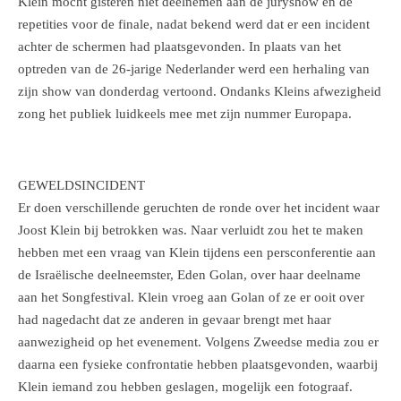
Klein mocht gisteren niet deelnemen aan de juryshow en de
repetities voor de finale, nadat bekend werd dat er een incident
achter de schermen had plaatsgevonden. In plaats van het
optreden van de 26-jarige Nederlander werd een herhaling van
zijn show van donderdag vertoond. Ondanks Kleins afwezigheid
zong het publiek luidkeels mee met zijn nummer Europapa.
GEWELDSINCIDENT
Er doen verschillende geruchten de ronde over het incident waar
Joost Klein bij betrokken was. Naar verluidt zou het te maken
hebben met een vraag van Klein tijdens een persconferentie aan
de Israëlische deelneemster, Eden Golan, over haar deelname
aan het Songfestival. Klein vroeg aan Golan of ze er ooit over
had nagedacht dat ze anderen in gevaar brengt met haar
aanwezigheid op het evenement. Volgens Zweedse media zou er
daarna een fysieke confrontatie hebben plaatsgevonden, waarbij
Klein iemand zou hebben geslagen, mogelijk een fotograaf.