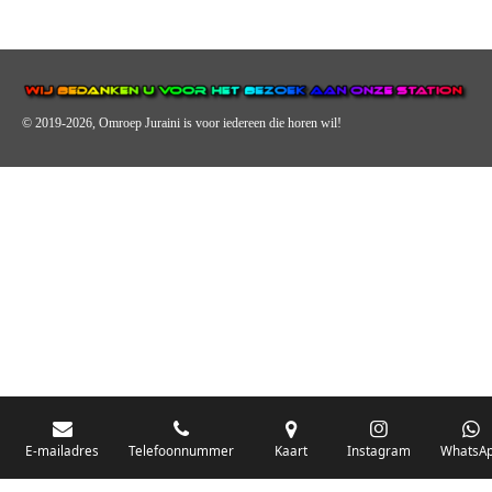
© 2019-2026, Omroep Juraini
is voor iedereen die horen wil!
OMROEP JURAINI IS EEN VAN DE GROOTSTE EN POPULAIRST
DIGITALE STREEKOMROEP VOOR NEDERLAND EN IS EEN
BELANGRIJK ONDERDEEL VAN JURAINI RADIOHUIS
NEDERLAND.
De zender richt zich op jongeren, jongvolwassenen, volwassenen en we draa
vooral urban muziek als non-stop.
E-mailadres
Telefoonnummer
Kaart
Instagram
WhatsA
Wij brengen het nieuws uit de streek via radio en online. Via de website en