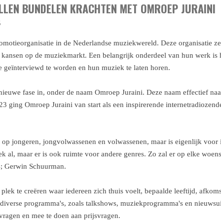
ILLEN BUNDELEN KRACHTEN MET OMROEP JURAINI
5
romotieorganisatie in de Nederlandse muziekwereld. Deze organisatie zet
 kansen op de muziekmarkt. Een belangrijk onderdeel van hun werk is
e geïnterviewd te worden en hun muziek te laten horen.
 nieuwe fase in, onder de naam Omroep Juraini. Deze naam effectief naa
2023 ging Omroep Juraini van start als een inspirerende internetradioze
k op jongeren, jongvolwassenen en volwassenen, maar is eigenlijk voor
k al, maar er is ook ruimte voor andere genres. Zo zal er op elke woe
dus; Gerwin Schuurman.
​plek te creëren waar iedereen zich thuis voelt, bepaalde leeftijd, afk
diverse programma's, zoals talkshows, muziekprogramma's en nieuwsui
vragen en mee te doen aan prijsvragen.