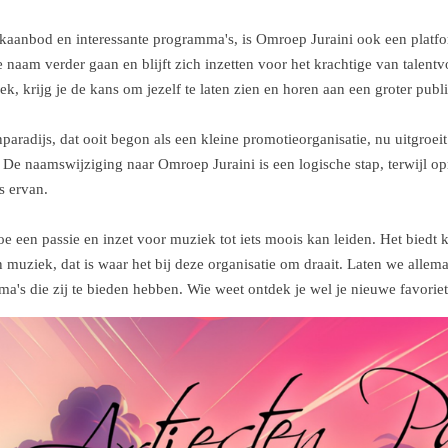
kaanbod en interessante programma's, is Omroep Juraini ook een platf
 naam verder gaan en blijft zich inzetten voor het krachtige van talentv
k, krijg je de kans om jezelf te laten zien en horen aan een groter publ
nparadijs, dat ooit begon als een kleine promotieorganisatie, nu uitgroei
De naamswijziging naar Omroep Juraini is een logische stap, terwijl opr
s ervan.
e een passie en inzet voor muziek tot iets moois kan leiden. Het biedt
muziek, dat is waar het bij deze organisatie om draait. Laten we all
's die zij te bieden hebben. Wie weet ontdek je wel je nieuwe favoriete