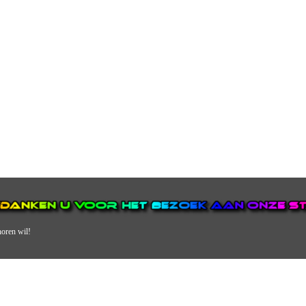
horen wil!
N VAN DE GROOTSTE EN POPULAIRSTE DIGITALE STREEKOMRO
ERDEEL VAN JURAINI RADIOHUIS NEDERLAND.