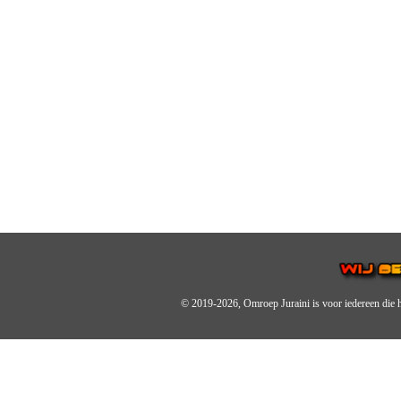
© 2019-2026, Omroep Juraini
is voor iedereen die 
OMROEP JURAINI IS EE
IS EEN BELANGRIJK OND