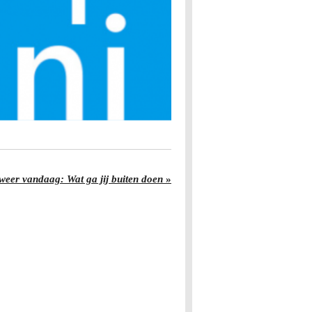
eer vandaag: Wat ga jij buiten doen
»