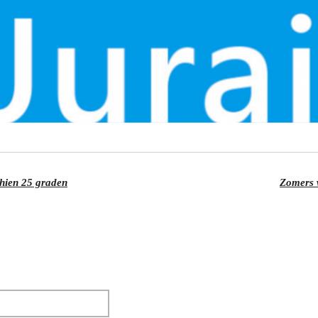
hien 25 graden
Zomers w