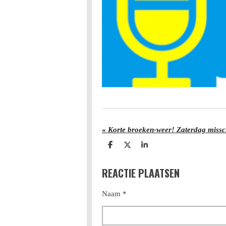
«
Korte broeken-weer! Zaterdag missc
D
D
S
e
e
h
l
e
a
REACTIE PLAATSEN
e
l
r
n
e
Naam *