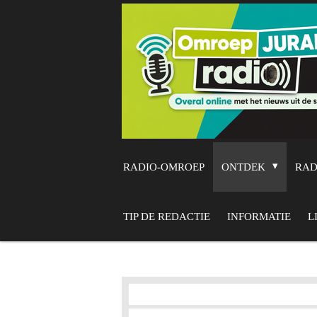
Ga
direct
naar
de
hoofdinhoud
RADIO-OMROEP
ONTDEK
RA
TIP DE REDACTIE
INFORMATIE
L