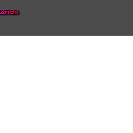
EP VOOR NEDERLAND EN
top.
luisteren naar onze
 ons eigen Omroep Juraini TV
ie Nederland te bieden heeft.