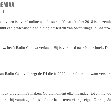
GEMIVA
:14
miva en is overal online te beluisteren. Vanaf oktober 2018 is de zende
anuit een professionele studio op het terrein van Swetterhage in Zoeter
ow, heeft Radio Gemiva verlaten. Hij is verhuisd naar Puttershoek. Door
 van Radio Gemiva", zegt de DJ die in 2020 het radioteam kwam verster
ttershoek programma's maken. Op dit moment elke maandag- tot en met 
uur is hij vanuit zijn thuisstudio te beluisteren via zijn eigen Omroep Ju