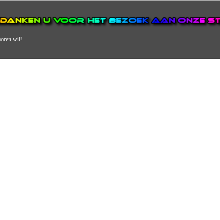
horen wil!
N VAN DE GROOTSTE EN POPULAIRSTE DIGITALE STREEKOMRO
ERDEEL VAN JURAINI RADIOHUIS NEDERLAND.
en, jongvolwassenen, volwassenen en we draaien vooral urban muziek als non-s
streek via radio en online. Via de website en onze nieuwsapp kun je ook online 
VERDER DAN ALLEEN RADIO.
 vergeet ons niet te volgen op Instagram, Facebook en Twitter. Ook hebben we
TV RadioBox! 7 dagen per week en 24 uur per dag zie je de lekkerste liedjes d