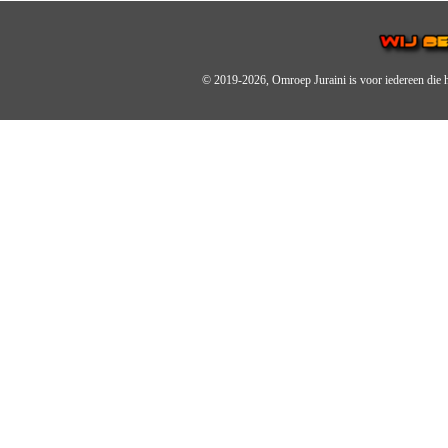
© 2019-2026, Omroep Juraini
is voor iedereen die 
OMROEP JURAINI IS EE
IS EEN BELANGRIJK OND
De zender richt zich op jonger
Wij brengen het nieuws uit de 
radiozender.
OMROEP JURAINI GAAT 
Zo zijn we online zeer actief,
en de Omroep Juraini App.
JURAINI TV RADIOBOX
Wij maken jouw dag op Juraini 