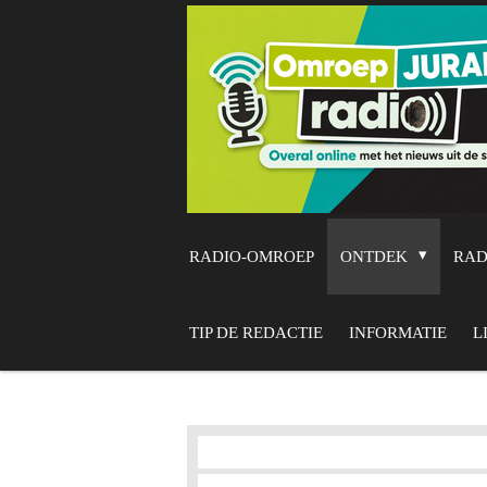
Ga
direct
naar
de
hoofdinhoud
RADIO-OMROEP
ONTDEK
RA
TIP DE REDACTIE
INFORMATIE
L