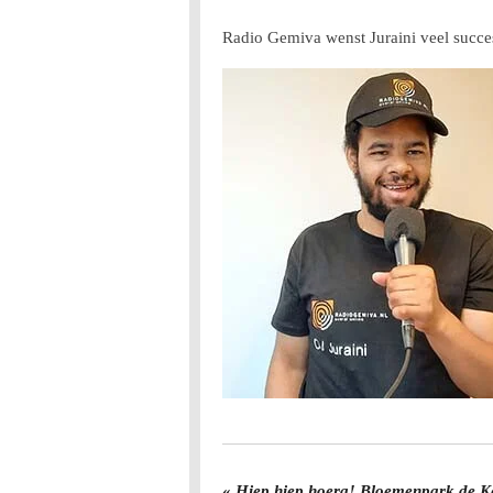
Radio Gemiva wenst Juraini veel succe
«
Hiep hiep hoera! Bloemenpark de Ke