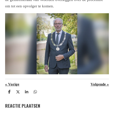
om tot een opvolger te komen.
«
Vorige
Volgende
»
D
D
S
D
e
e
h
e
l
e
a
l
REACTIE PLAATSEN
e
l
r
e
n
e
n