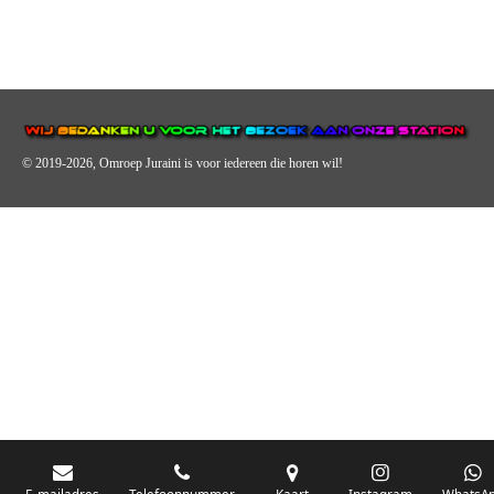
© 2019-2026, Omroep Juraini
is voor iedereen die horen wil!
OMROEP JURAINI IS EEN VAN DE GROOTSTE EN POPULAIRST
DIGITALE STREEKOMROEP VOOR NEDERLAND EN IS EEN
BELANGRIJK ONDERDEEL VAN JURAINI RADIOHUIS
NEDERLAND.
De zender richt zich op jongeren, jongvolwassenen, volwassenen en we draa
vooral urban muziek als non-stop.
E-mailadres
Telefoonnummer
Kaart
Instagram
WhatsA