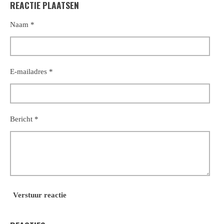
REACTIE PLAATSEN
e
l
r
e
n
e
n
Naam *
E-mailadres *
Bericht *
Verstuur reactie