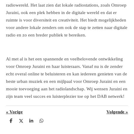
radiowereld. Het laat zien dat lokale radiostations, zoals Omroep
Juraini, ook een plek hebben in de digitale wereld en dat er
ruimte is voor diversiteit en creativiteit. Het biedt mogelijkheden
voor andere lokale zenders om ook de stap te zetten naar digitale
radio en zo een breder publiek te bereiken.
Al met al is het een spannende en veelbelovende ontwikkeling
voor Omroep Juraini en haar luisteraars. Vanaf nu is de zender
echt overal online te beluisteren en kan iedereen genieten van de
beste urban muziek en een mijlpaal voor Omroep Juraini en een
mooie toevoeging aan het radiolandschap. Wij wensen Juraini en
zijn team veel succes en luisterplezier toe op het DAB netwerk!
«
Vorige
Volgende
»
D
D
S
D
e
e
h
e
l
e
a
l