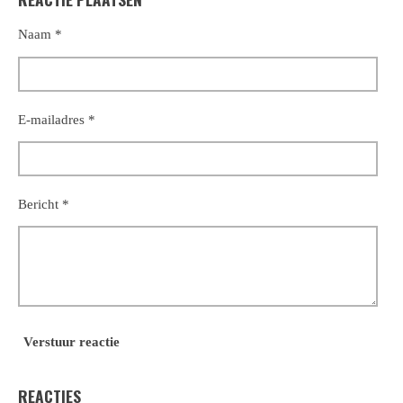
n
e
n
Naam *
E-mailadres *
Bericht *
Verstuur reactie
REACTIES