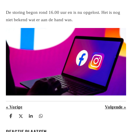
De storing begon rond 16.00 uur en is nu opgelost. Het is nog
niet bekend wat er aan de hand was.
«
Vorige
Volgende
»
D
D
S
D
e
e
h
e
l
e
a
l
REACTIE PLAATSEN
e
l
r
e