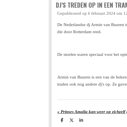
DJ'S TREDEN OP IN EEN TRA
Gepubliceerd op 6 februari 2024 om 1
De Nederlandse dj Armin van Buuren tr
die door Rotterdam reed.
De stoelen waren speciaal voor het opt
Armin van Buuren is een van de bekendste
traden ook nog andere dj's op. Ze gave
«
Prinses Amalia kan weer op zichzel
D
D
S
e
e
h