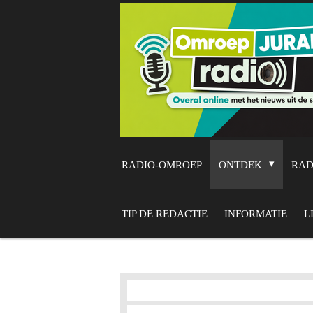
Ga
direct
naar
de
hoofdinhoud
RADIO-OMROEP
ONTDEK
RA
TIP DE REDACTIE
INFORMATIE
L