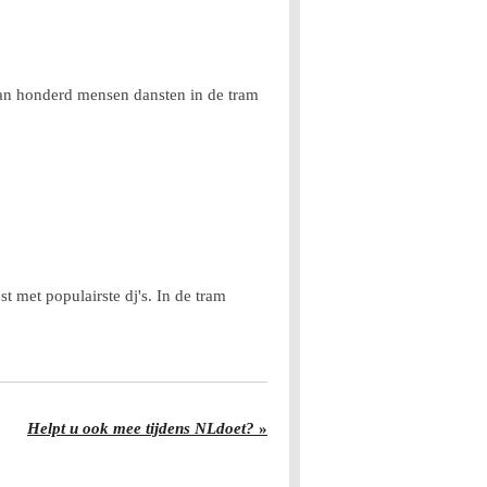
dan honderd mensen dansten in de tram
t met populairste dj's. In de tram
Helpt u ook mee tijdens NLdoet?
»