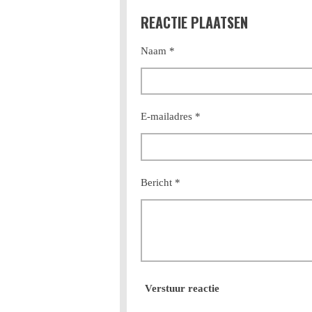
l
e
a
REACTIE PLAATSEN
e
l
r
n
e
Naam *
E-mailadres *
Bericht *
Verstuur reactie