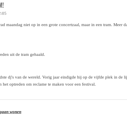
M!
2:05
ad maandag niet op in een grote concertzaal, maar in een tram. Meer 
reden uit de tram gehaald.
 dj's van de wereld. Vorig jaar eindigde hij op de vijfde plek in de lijs
n het optreden om reclame te maken voor een festival.
f gaan wonen