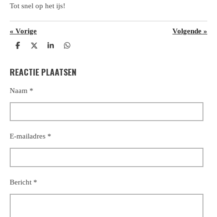
Tot snel op het ijs!
«
Vorige
Volgende
»
D
D
S
D
e
e
h
e
l
e
a
l
REACTIE PLAATSEN
e
l
r
e
n
e
n
Naam *
E-mailadres *
Bericht *