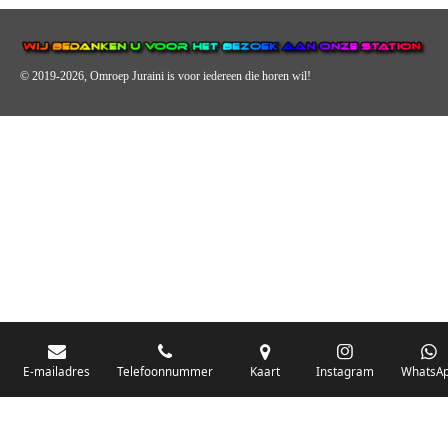
© 2019-2026, Omroep Juraini
is voor iedereen die horen wil!
OMROEP JURAINI IS EEN VAN DE GROOTSTE EN POPULAIRST
DIGITALE STREEKOMROEP VOOR NEDERLAND EN IS EEN
BELANGRIJK ONDERDEEL VAN JURAINI RADIOHUIS
NEDERLAND.
De zender richt zich op jongeren, jongvolwassenen, volwassenen en we draa
vooral urban muziek als non-stop.
E-mailadres
Telefoonnummer
Kaart
Instagram
WhatsA
Wij brengen het nieuws uit de streek via radio en online. Via de website en
onze nieuwsapp kun je ook online luisteren naar onze radiozender.