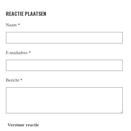
e
e
h
e
l
e
a
l
REACTIE PLAATSEN
e
l
r
e
n
e
n
Naam *
E-mailadres *
Bericht *
Verstuur reactie