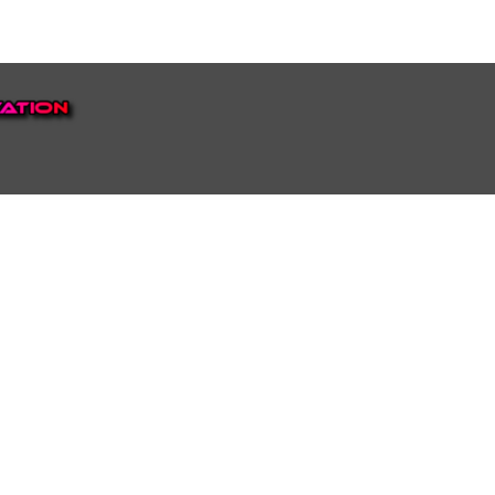
EP VOOR NEDERLAND EN
top.
luisteren naar onze
 ons eigen Omroep Juraini TV