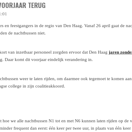
 VOORJAAR TERUG
1:01
 en feestgangers in de regio van Den Haag. Vanaf 26 april gaat de na
eden de nachtbussen niet.
kort van inzetbaar personeel zorgden ervoor dat Den Haag
jaren zonde
ng. Daar komt dit voorjaar eindelijk verandering in.
chtbussen weer te laten rijden, om daarmee ook tegemoet te komen aa
se college in zijn coalitieakkoord.
 hoe we alle nachtbussen N1 tot en met N6 kunnen laten rijden op de vr
nder frequent dan eerst: één keer per twee uur, in plaats van één keer 