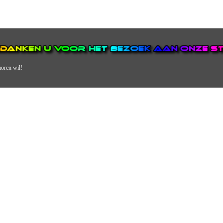
horen wil!
N VAN DE GROOTSTE EN POPULAIRSTE DIGITALE STREEKOMRO
ERDEEL VAN JURAINI RADIOHUIS NEDERLAND.
en, jongvolwassenen, volwassenen en we draaien vooral urban muziek als non-s
streek via radio en online. Via de website en onze nieuwsapp kun je ook online 
VERDER DAN ALLEEN RADIO.
 vergeet ons niet te volgen op Instagram, Facebook en Twitter. Ook hebben we