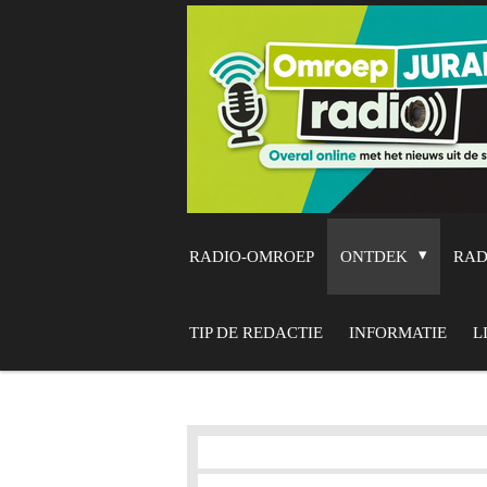
Ga
direct
naar
de
hoofdinhoud
RADIO-OMROEP
ONTDEK
RA
TIP DE REDACTIE
INFORMATIE
L