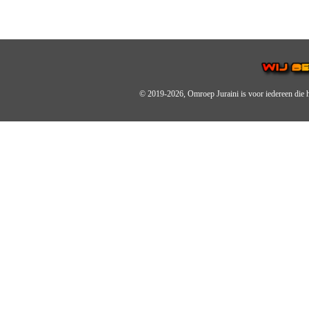
© 2019-2026, Omroep Juraini
is voor iedereen die 
OMROEP JURAINI IS EE
IS EEN BELANGRIJK OND
De zender richt zich op jonger
Wij brengen het nieuws uit de 
radiozender.
OMROEP JURAINI GAAT 
Zo zijn we online zeer actief,
en de Omroep Juraini App.