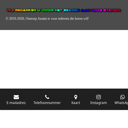
© 2019-2026, Omroep Juraini
is voor iedereen die horen wil!
OMROEP JURAINI IS EEN VAN DE GROOTSTE EN POPULAIRST
DIGITALE STREEKOMROEP VOOR NEDERLAND EN IS EEN
BELANGRIJK ONDERDEEL VAN JURAINI RADIOHUIS
NEDERLAND.
De zender richt zich op jongeren, jongvolwassenen, volwassenen en we draa
vooral urban muziek als non-stop.
E-mailadres
Telefoonnummer
Kaart
Instagram
WhatsA
Wij brengen het nieuws uit de streek via radio en online. Via de website en
onze nieuwsapp kun je ook online luisteren naar onze radiozender.
OMROEP JURAINI GAAT VERDER DAN ALLEEN RADIO.