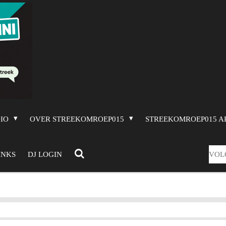
DIO
OVER STREEKOMROEP015
STREEKOMROEP015 A
VOL
INKS
DJ LOGIN