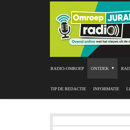
Ga
direct
naar
de
hoofdinhoud
RADIO-OMROEP
ONTDEK
RA
TIP DE REDACTIE
INFORMATIE
L