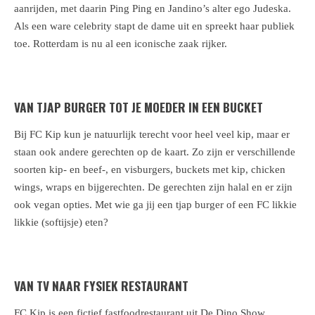
aanrijden, met daarin Ping Ping en Jandino’s alter ego Judeska.
Als een ware celebrity stapt de dame uit en spreekt haar publiek
toe. Rotterdam is nu al een iconische zaak rijker.
VAN TJAP BURGER TOT JE MOEDER IN EEN BUCKET
Bij FC Kip kun je natuurlijk terecht voor heel veel kip, maar er
staan ook andere gerechten op de kaart. Zo zijn er verschillende
soorten kip- en beef-, en visburgers, buckets met kip, chicken
wings, wraps en bijgerechten. De gerechten zijn halal en er zijn
ook vegan opties. Met wie ga jij een tjap burger of een FC likkie
likkie (softijsje) eten?
VAN TV NAAR FYSIEK RESTAURANT
FC Kip is een fictief fastfoodrestaurant uit De Dino Show,