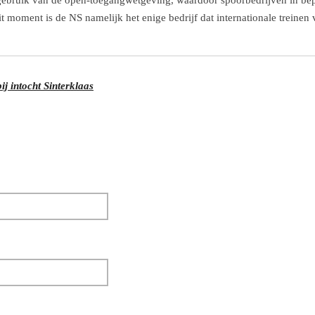
gebruik van de open-toegangwetgeving, waardoor spoorbedrijven in bep
t moment is de NS namelijk het enige bedrijf dat internationale treinen
j intocht Sinterklaas