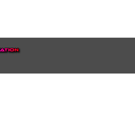
EP VOOR NEDERLAND EN
top.
luisteren naar onze