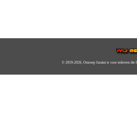
© 2019-2026, Omroep Juraini
is voor iedereen die 
OMROEP JURAINI IS EE
IS EEN BELANGRIJK OND
De zender richt zich op jonger
Wij brengen het nieuws uit de 
radiozender.
OMROEP JURAINI GAAT 