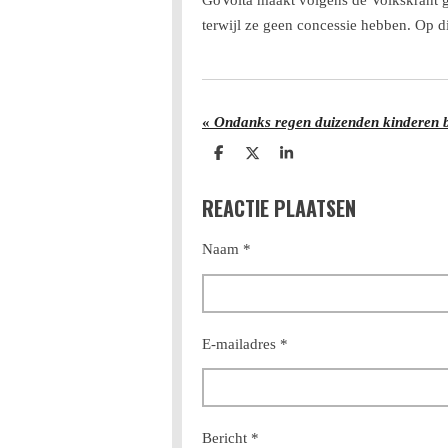
GoVolta maakt volgens
de Volkskrant
terwijl ze geen concessie hebben. Op di
«
Ondanks regen duizenden kinderen bi
D
D
S
e
e
h
l
e
a
REACTIE PLAATSEN
e
l
r
n
e
Naam *
E-mailadres *
Bericht *