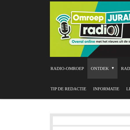
Ga
direct
naar
de
hoofdinhoud
RADIO-OMROEP
ONTDEK
RA
TIP DE REDACTIE
INFORMATIE
L