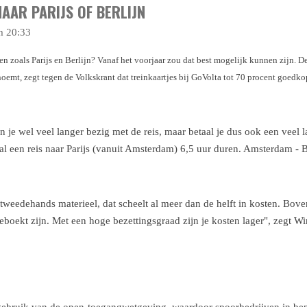
NAAR PARIJS OF BERLIJN
m 20:33
en zoals Parijs en Berlijn? Vanaf het voorjaar zou dat best mogelijk kunnen zijn. 
 noemt, zegt tegen
de Volkskrant
dat treinkaartjes bij GoVolta tot 70 procent goedko
n je wel veel langer bezig met de reis, maar betaal je dus ook een veel la
l een reis naar Parijs (vanuit Amsterdam) 6,5 uur duren. Amsterdam - Be
eedehands materieel, dat scheelt al meer dan de helft in kosten. Bove
boekt zijn. Met een hoge bezettingsgraad zijn je kosten lager", zegt W