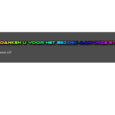
horen wil!
N VAN DE GROOTSTE EN POPULAIRSTE DIGITALE STREEKOMRO
ERDEEL VAN JURAINI RADIOHUIS NEDERLAND.
en, jongvolwassenen, volwassenen en we draaien vooral urban muziek als non-s
streek via radio en online. Via de website en onze nieuwsapp kun je ook online 
VERDER DAN ALLEEN RADIO.