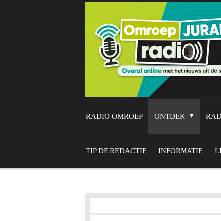
Ga
direct
naar
de
hoofdinhoud
RADIO-OMROEP
ONTDEK
RA
TIP DE REDACTIE
INFORMATIE
L