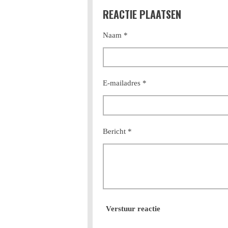
l
e
a
REACTIE PLAATSEN
e
l
r
n
e
Naam *
E-mailadres *
Bericht *
Verstuur reactie