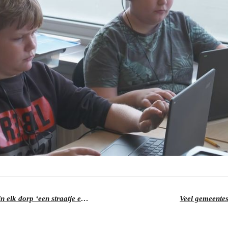
GBW, CDA en VVD Westland willen in elk dorp ‘een straatje erbij’
Veel gemeentes 