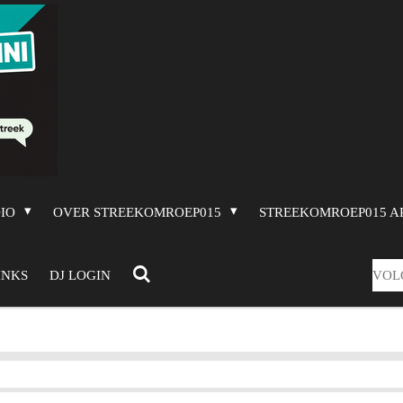
DIO
OVER STREEKOMROEP015
STREEKOMROEP015 A
VOL
INKS
DJ LOGIN