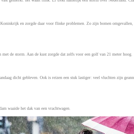
t vast gemerkt: het waait flink. Er trekt namelijk een storm over Nederland: Cia
 Koninkrijk en zorgde daar voor flinke problemen. Zo zijn bomen omgevallen, 
 met de storm. Aan de kust zorgde dat zelfs voor een golf van 21 meter hoog.
ndaag dicht gebleven. Ook is reizen een stuk lastiger: veel vluchten zijn gean
.
dam waaide het dak van een vrachtwagen.