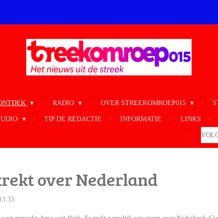
ONTDEK
RADIO
OVER STREEKOMROEP015
S
TUDIO
TIP DE REDACTIE
INFORMATIE
LINKS
VOLG
trekt over Nederland
13:33