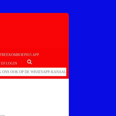
TREEKOMROEP015 APP
DJ LOGIN
 ONS OOK OP DE WHATSAPP-KANAAL