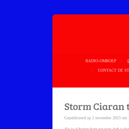
Ga
direct
naar
de
hoofdinhoud
RADIO-OMROEP
CONTACT DE S
Storm Ciaran 
Gepubliceerd op 2 november 2023 om 