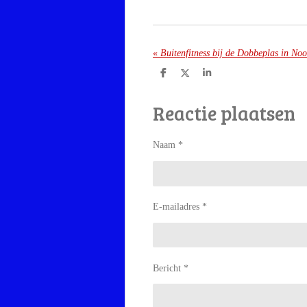
«
Buitenfitness bij de Dobbeplas in No
D
D
S
e
e
h
l
e
a
Reactie plaatsen
e
l
r
n
e
Naam *
E-mailadres *
Bericht *