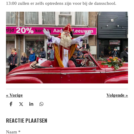
13:00 zullen er zelfs optredens zijn voor bij de dansschool.
«
Vorige
Volgende
»
D
D
S
D
e
e
h
e
l
e
a
l
REACTIE PLAATSEN
e
l
r
e
n
e
n
Naam *