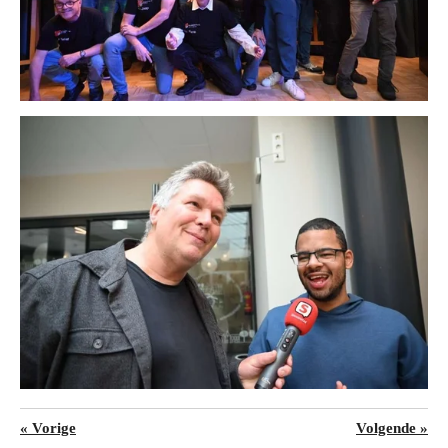
«
Vorige
Volgende
»