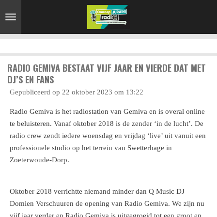
Ga
direct
naar
de
hoofdinhoud
RADIO GEMIVA BESTAAT VIJF JAAR EN VIERDE DAT MET
DJ’S EN FANS
Gepubliceerd op 22 oktober 2023 om 13:22
Radio Gemiva is het radiostation van Gemiva en is overal online
te beluisteren. Vanaf oktober 2018 is de zender ‘in de lucht’. De
radio crew zendt iedere woensdag en vrijdag ‘live’ uit vanuit een
professionele studio op het terrein van Swetterhage in
Zoeterwoude-Dorp.
Oktober 2018 verrichtte niemand minder dan Q Music DJ
Domien Verschuuren de opening van Radio Gemiva. We zijn nu
vijf jaar verder en Radio Gemiva is uitgegroeid tot een groot en