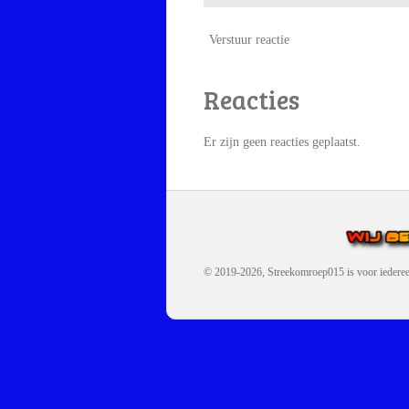
Verstuur reactie
Reacties
Er zijn geen reacties geplaatst.
© 2019-2026, Streekomroep015
is voor iedere
OMROEP JURAINI IS EE