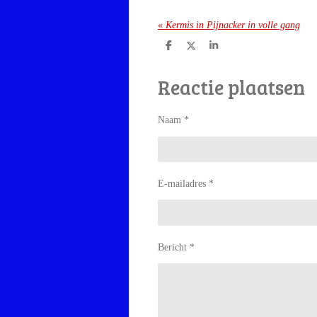
«
Kermis in Pijnacker in volle gang
D
D
S
e
e
h
l
e
a
Reactie plaatsen
e
l
r
n
e
Naam *
E-mailadres *
Bericht *