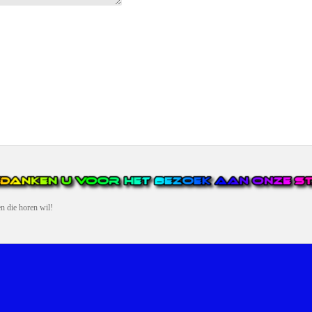
en die horen wil!
N VAN DE GROOTSTE EN POPULAIRSTE DIGITALE STREEKOMRO