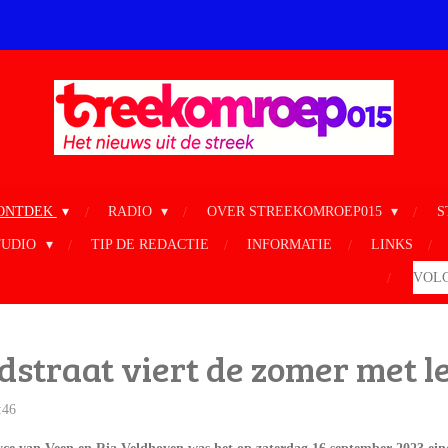
ONTDEK
RADIO
OVER STREEKOMROEP015
S
TUDIO
TIP DE REDACTIE
INFORMATIE
LINKS
VOLG
dstraat viert de zomer met 
:46