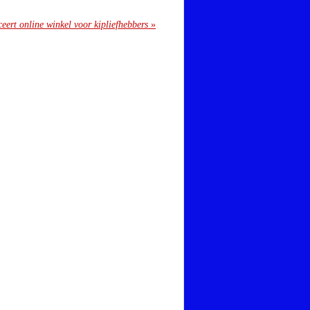
eert online winkel voor kipliefhebbers
»