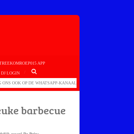
TREEKOMROEP015 APP
DJ LOGIN
 ONS OOK OP DE WHATSAPP-KANAAL
leuke barbecue