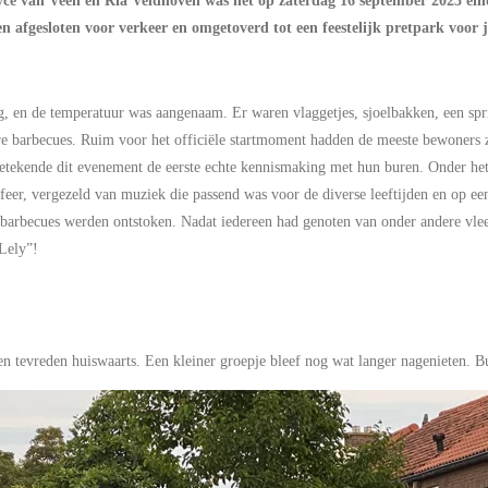
yce van Veen en Ria Veldhoven was het op zaterdag 16 september 2023 eind
 afgesloten voor verkeer en omgetoverd tot een feestelijk pretpark voor 
, en de temperatuur was aangenaam. Er waren vlaggetjes, sjoelbakken, een spri
bare barbecues. Ruim voor het officiële startmoment hadden de meeste bewoners 
etekende dit evenement de eerste echte kennismaking met hun buren. Onder he
 sfeer, vergezeld van muziek die passend was voor de diverse leeftijden en op ee
e barbecues werden ontstoken. Nadat iedereen had genoten van onder andere vle
 Lely”!
 tevreden huiswaarts. Een kleiner groepje bleef nog wat langer nagenieten. B