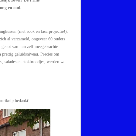
elijk zover! De Prins
jong en oud.
ngkussen (met rook en laserprojectie!),
zich al verzameld, ongeveer 60 ouders
t genot van hun zelf meegebrachte
n prettig geluidsniveau. Precies om
es, salades en stokbroodjes, werden we
uurtknip bedankt!