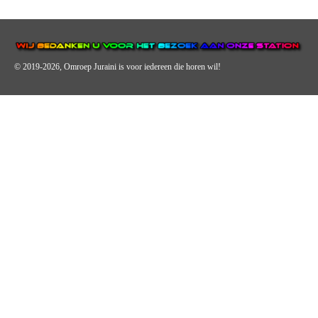
© 2019-2026, Omroep Juraini
is voor iedereen die horen wil!
OMROEP JURAINI IS EEN VAN DE GROOTSTE EN POPULAIRST
DIGITALE STREEKOMROEP VOOR NEDERLAND EN IS EEN
BELANGRIJK ONDERDEEL VAN JURAINI RADIOHUIS
NEDERLAND.
De zender richt zich op jongeren, jongvolwassenen, volwassenen en we draa
vooral urban muziek als non-stop.
Wij brengen het nieuws uit de streek via radio en online. Via de website en
onze nieuwsapp kun je ook online luisteren naar onze radiozender.