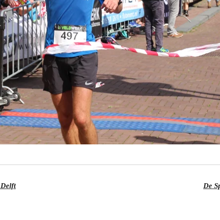
Delft
De S