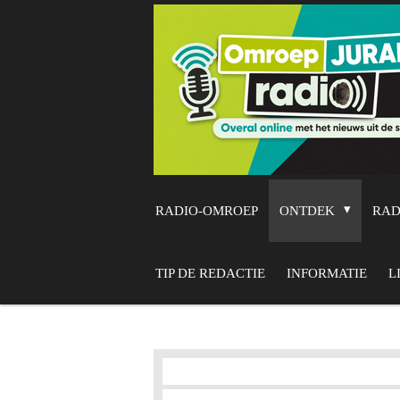
Ga
direct
naar
de
hoofdinhoud
RADIO-OMROEP
ONTDEK
RA
TIP DE REDACTIE
INFORMATIE
L