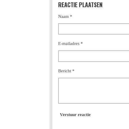
REACTIE PLAATSEN
e
l
r
n
e
Naam *
E-mailadres *
Bericht *
Verstuur reactie