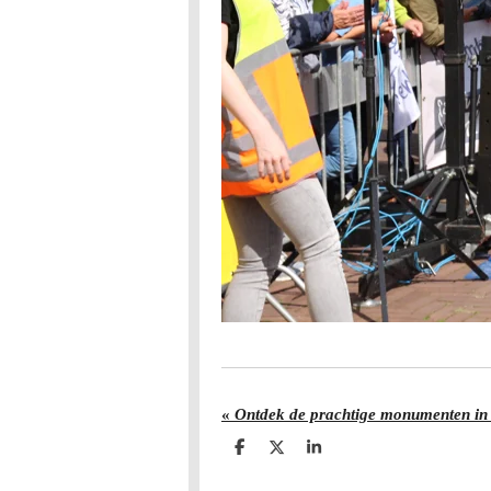
«
Ontdek de prachtige monumenten in 
D
D
S
e
e
h
l
e
a