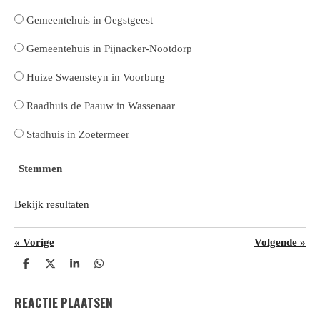
Gemeentehuis in Oegstgeest
Gemeentehuis in Pijnacker-Nootdorp
Huize Swaensteyn in Voorburg
Raadhuis de Paauw in Wassenaar
Stadhuis in Zoetermeer
Stemmen
Bekijk resultaten
«
Vorige
Volgende
»
D
D
S
D
e
e
h
e
l
e
a
l
REACTIE PLAATSEN
e
l
r
e
n
e
n