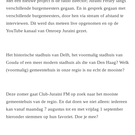
Met een nieuwe project is de radio director; Juraini Ferary langs
verschillende burgemeesters gegaan. En in gesprek gegaan met
verschillende burgemeesters, door hen via stream of afstand te
interviewen. Dit werd dus meteen live opgenomen en op de
YouTube kanaal van Omroep Juraini gezet.
Het historische stadhuis van Delft, het voormalig stadhuis van
Gouda of een meer modern stadhuis als die van Den Haag? Welk
(voormalig) gemeentehuis in onze regio is nu echt de mooiste?
Deze zomer gaat Club-Juraini FM op zoek naar het mooiste
gemeentehuis van de regio. En dat doen we niet alleen: iedereen
kan vanaf maandag 7 augustus tot en met vrijdag 1 september
hieronder stemmen op hun favoriet. Doe je mee?