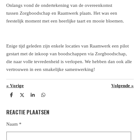
Onlangs vond de ondertekening van de overeenkomst
tussen Zorgboodschap en Raamwerk plaats. Het was een
feestelijk moment met een heerlijke taart en mooie bloemen.
Enige tijd geleden zijn enkele locaties van Raamwerk een pilot
gestart met de inkoop van boodschappen via Zorgboodschap,
die naar volle tevredenheid is verlopen. We hebben dan ook alle
vertrouwen in een smakelijke samenwerking!
«
Vorige
Volgende
»
D
D
S
D
e
e
h
e
l
e
a
l
REACTIE PLAATSEN
e
l
r
e
n
e
n
Naam *