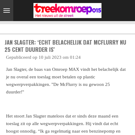
Ga
direct
naar
de
hoofdinhoud
JAN SLAGTER: ‘ECHT BELACHELIJK DAT MCFLURRY NU
25 CENT DUURDER IS’
Gepubliceerd op 10 juli 2023 om 01:24
Jan Slagter, de baas van Omroep MAX vindt het belachelijk dat
je nu overal een toeslag moet betalen op plastic
wegwerpverpakkingen. ''De McFlurry is nu gewoon 25
duurder!''
Het stoort Jan Slagter mateloos dat er sinds deze maand een
toeslag zit op alle wegwerpverpakkingen. Hij vindt dat echt
hoogst onnodig. “Ik ga regelmatig naar een benzinepomp en