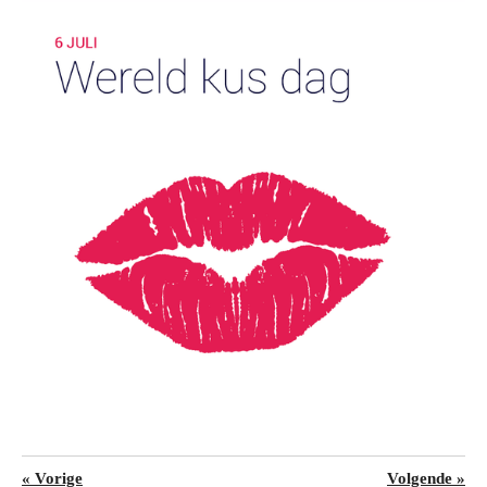
«
Vorige
Volgende
»