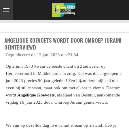
Ga
direct
naar
de
hoofdinhoud
ANGELIQUE KOEVOETS WORDT DOOR OMROEP JURAINI
GEINTERVIEWD
Gepubliceerd op 12 juni 2023 om 21:34
Op 2 juni 1973 kwam de eerste cliënt bij Zuidwester op
Hernesseroord in Middelharnis in zorg. Dat was dus afgelopen 2
juni 2023 precies 50 jaar geleden! Een bijzondere mijlpaal om
even bij stil te staan, maar ook om met elkaar te vieren. Daarom
wordt
Angélique Koevoets
, als Raad van Bestuur, aankomende
vrijdag 16 juni 2023 door; Omroep Juraini geïnterviewd.
We zijn op dezelfde dag live vanuit stream op afstand. Heb je