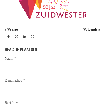
«
Vorige
Volgende
»
D
D
S
D
e
e
h
e
l
e
a
l
REACTIE PLAATSEN
e
l
r
e
n
e
n
Naam *
E-mailadres *
Bericht *