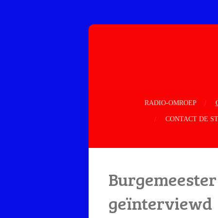
Ga
direct
naar
de
hoofdinhoud
RADIO-OMROEP
CONTACT DE S
Burgemeester 
geïnterviewd