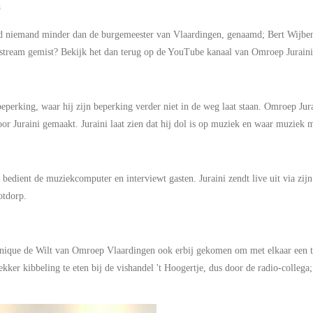
8
 niemand minder dan de burgemeester van Vlaardingen, genaamd; Bert Wijben
stream gemist? Bekijk het dan terug op de YouTube kanaal van Omroep Juraini
 beperking, waar hij zijn beperking verder niet in de weg laat staan. Omroep Jur
or Juraini gemaakt. Juraini laat zien dat hij dol is op muziek en waar muziek 
, bedient de muziekcomputer en interviewt gasten. Juraini zendt live uit via zij
tdorp.
inique de Wilt van Omroep Vlaardingen ook erbij gekomen om met elkaar een te
kker kibbeling te eten bij de vishandel 't Hoogertje, dus door de radio-colleg