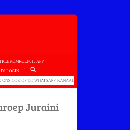
TREEKOMROEP015 APP
DJ LOGIN
 ONS OOK OP DE WHATSAPP-KANAAL
roep Juraini