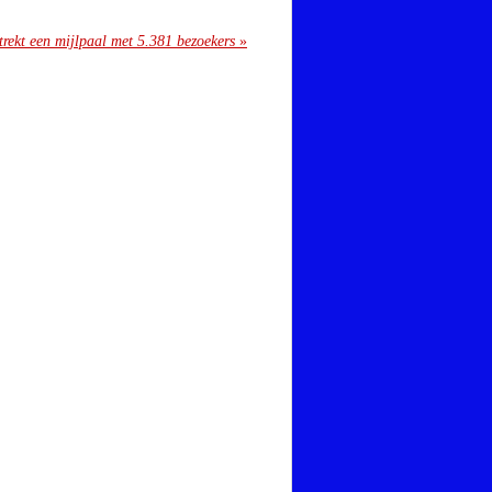
rekt een mijlpaal met 5.381 bezoekers
»