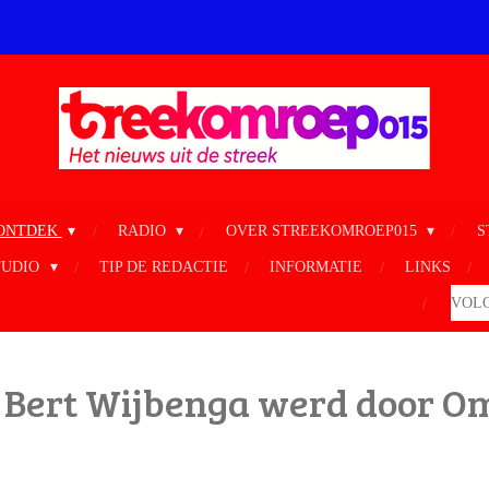
ONTDEK
RADIO
OVER STREEKOMROEP015
S
TUDIO
TIP DE REDACTIE
INFORMATIE
LINKS
VOLG
Bert Wijbenga werd door Om