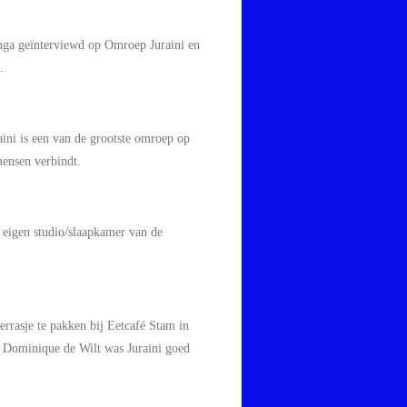
ga geïnterviewd op Omroep Juraini en
.
aini is een van de grootste omroep op
mensen verbindt.
n eigen studio/slaapkamer van de
rrasje te pakken bij Eetcafé Stam in
a; Dominique de Wilt was Juraini goed