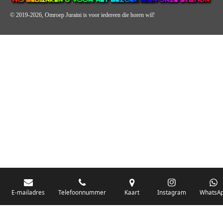
© 2019-2026, Omroep Juraini
is voor iedereen die horen wil!
OMROEP JURAINI IS EEN VAN DE GROOTSTE EN POPULAIRST
DIGITALE STREEKOMROEP VOOR NEDERLAND EN IS EEN
BELANGRIJK ONDERDEEL VAN JURAINI RADIOHUIS
NEDERLAND.
De zender richt zich op jongeren, jongvolwassenen, volwassenen en we draa
vooral urban muziek als non-stop.
Wij brengen het nieuws uit de streek via radio en online. Via de website en
onze nieuwsapp kun je ook online luisteren naar onze radiozender.
E-mailadres
Telefoonnummer
Kaart
Instagram
WhatsA
OMROEP JURAINI GAAT VERDER DAN ALLEEN RADIO.
Zo zijn we online zeer actief, vergeet ons niet te volgen op Instagram,