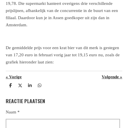
19,78. Die supermarkt hanteert overigens drie verschillende
prijslijnen, afhankelijk van de concurrentie in de buurt van een
filiaal. Daardoor kun je in Assen goedkoper uit zijn dan in
Amsterdam.
De gemiddelde prijs voor een krat bier van dit merk is gestegen
van 17,20 euro in februari vorig jaar tot 19,15 euro nu, zoals de
grafiek hieronder laat zien:
«
Vorige
Volgende
»
D
D
S
D
e
e
h
e
l
e
a
l
REACTIE PLAATSEN
e
l
r
e
n
e
n
Naam *