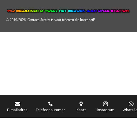
© 2019-2026, Omroep Juraini
is voor iedereen die horen wil!
OMROEP JURAINI IS EEN VAN DE GROOTSTE EN POPULAIRST
DIGITALE STREEKOMROEP VOOR NEDERLAND EN IS EEN
BELANGRIJK ONDERDEEL VAN JURAINI RADIOHUIS
NEDERLAND.
De zender richt zich op jongeren, jongvolwassenen, volwassenen en we draa
vooral urban muziek als non-stop.
E-mailadres
Telefoonnummer
Kaart
Instagram
WhatsA
Wij brengen het nieuws uit de streek via radio en online. Via de website en
onze nieuwsapp kun je ook online luisteren naar onze radiozender.
OMROEP JURAINI GAAT VERDER DAN ALLEEN RADIO.