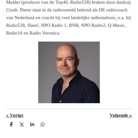
Mulder (producer van de Top40, Radio538) braken door dankzij
Crush. Pierre staat in de radiowereld bekend als DE radiocoach
van Nederland en coacht bij veel landelijke radiostations, o.a. bij
Radio538, Slam!, NPO Radio 1, BNR, NPO Radio2, Q-Music,
Radio10 en Radio Veronica.
«
Vorige
Volgende
»
D
D
S
D
e
e
h
e
l
e
a
l