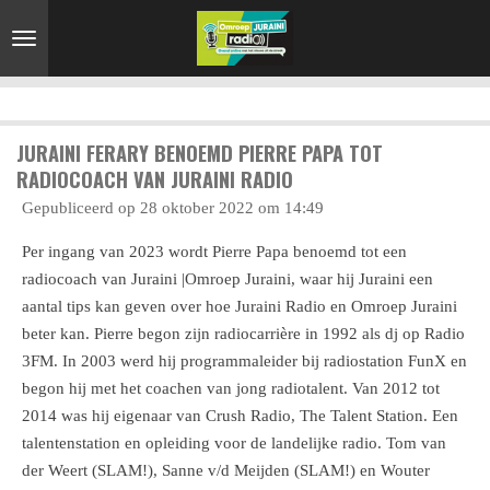
Ga
direct
naar
de
hoofdinhoud
JURAINI FERARY BENOEMD PIERRE PAPA TOT
RADIOCOACH VAN JURAINI RADIO
Gepubliceerd op 28 oktober 2022 om 14:49
Per ingang van 2023 wordt Pierre Papa benoemd tot een
radiocoach van Juraini |Omroep Juraini, waar hij Juraini een
aantal tips kan geven over hoe Juraini Radio en Omroep Juraini
beter kan. Pierre begon zijn radiocarrière in 1992 als dj op Radio
3FM. In 2003 werd hij programmaleider bij radiostation FunX en
begon hij met het coachen van jong radiotalent. Van 2012 tot
2014 was hij eigenaar van Crush Radio, The Talent Station. Een
talentenstation en opleiding voor de landelijke radio. Tom van
der Weert (SLAM!), Sanne v/d Meijden (SLAM!) en Wouter