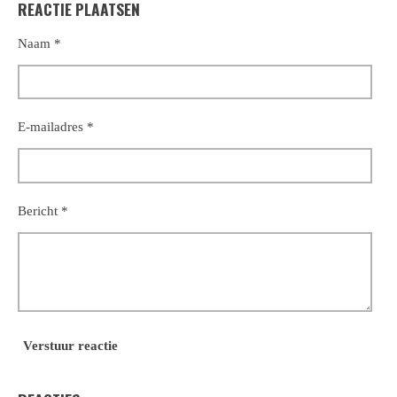
REACTIE PLAATSEN
e
l
r
e
n
e
n
Naam *
E-mailadres *
Bericht *
Verstuur reactie