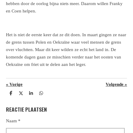
hebben door de oorlog bijna niets meer. Daarom willen Franky
en Coen helpen.
Het is niet de eerste keer dat ze dit doen. In maart gingen ze naar
de grens tussen Polen en Oekraïne waar veel mensen de grens
over vluchtten. Maar dit keer wilden ze echt het land in. De
komende dagen gaan ze misschien verder naar het oosten van
Oekraïne om friet uit te delen aan het leger.
«
Vorige
Volgende
»
D
D
S
D
e
e
h
e
l
e
a
l
REACTIE PLAATSEN
e
l
r
e
n
e
n
Naam *