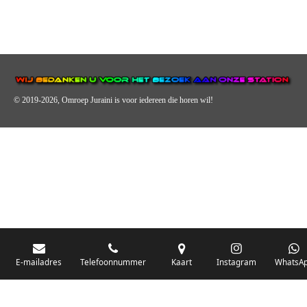
© 2019-2026, Omroep Juraini
is voor iedereen die horen wil!
OMROEP JURAINI IS EEN VAN DE GROOTSTE EN POPULAIRST
DIGITALE STREEKOMROEP VOOR NEDERLAND EN IS EEN
BELANGRIJK ONDERDEEL VAN JURAINI RADIOHUIS
NEDERLAND.
E-mailadres
Telefoonnummer
Kaart
Instagram
WhatsA
De zender richt zich op jongeren, jongvolwassenen, volwassenen en we draa
vooral urban muziek als non-stop.