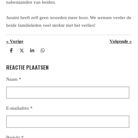
nabestaanden van beiden.
Juraini heeft zelf geen woorden meer hoor. We wensen verder de
beide familieleden veel sterkte met het verlies!
«
Vorige
Volgende
»
D
D
S
D
e
e
h
e
l
e
a
l
REACTIE PLAATSEN
e
l
r
e
n
e
n
Naam *
E-mailadres *
Bericht *