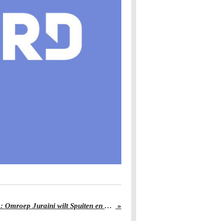
Op navraag van BNNVARA: Omroep Juraini wilt Spuiten en Slikken via stream aanbieden
»