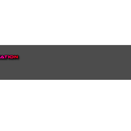
EP VOOR NEDERLAND EN
top.
luisteren naar onze