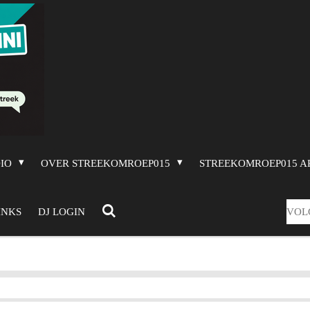
DIO
OVER STREEKOMROEP015
STREEKOMROEP015 A
VOL
INKS
DJ LOGIN