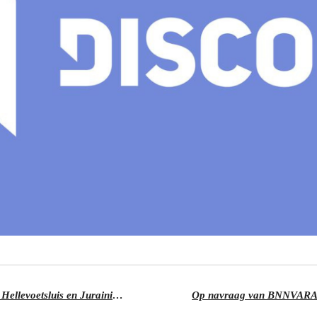
Hij komt! Sinterklaasintocht 2022 in Hellevoetsluis en Juraini & Renzo is erbij