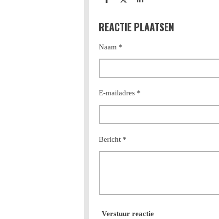
D
D
S
e
e
h
l
e
a
REACTIE PLAATSEN
e
l
r
n
e
Naam *
E-mailadres *
Bericht *
Verstuur reactie