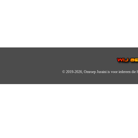
© 2019-2026, Omroep Juraini
is voor iedereen die 
OMROEP JURAINI IS EE
IS EEN BELANGRIJK OND
De zender richt zich op jonger
Wij brengen het nieuws uit de 
radiozender.