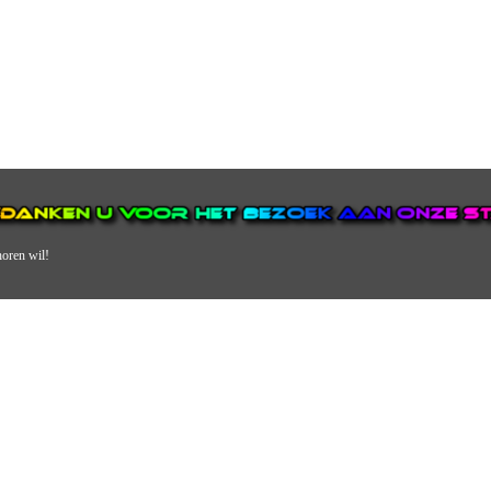
horen wil!
N VAN DE GROOTSTE EN POPULAIRSTE DIGITALE STREEKOMRO
ERDEEL VAN JURAINI RADIOHUIS NEDERLAND.
en, jongvolwassenen, volwassenen en we draaien vooral urban muziek als non-s
streek via radio en online. Via de website en onze nieuwsapp kun je ook online 