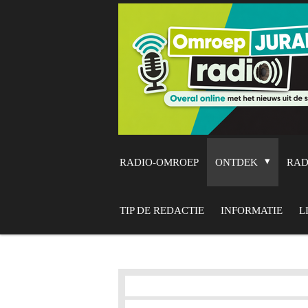
Ga
direct
naar
de
hoofdinhoud
RADIO-OMROEP
ONTDEK
RA
TIP DE REDACTIE
INFORMATIE
L