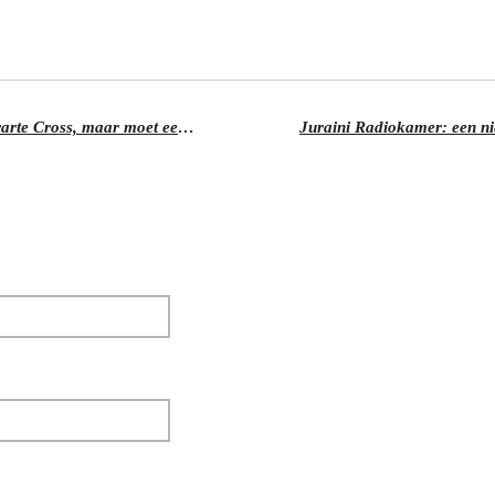
Orgel Joke (76) steelt de show op Zwarte Cross, maar moet eerder stoppen