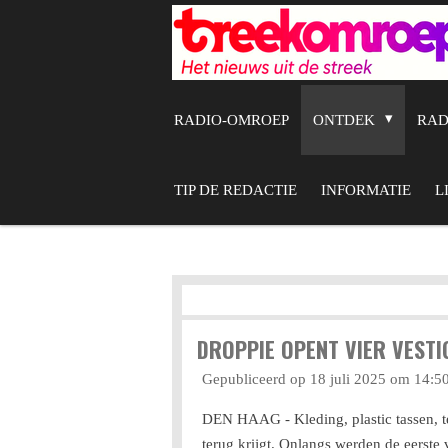
Ga
direct
naar
de
RADIO-OMROEP
ONTDEK
RA
hoofdinhoud
TIP DE REDACTIE
INFORMATIE
L
DROPPIE OPENT VIER VESTI
Gepubliceerd op 18 juli 2025 om 14:5
DEN HAAG - Kleding, plastic tassen, tel
terug krijgt. Onlangs werden de eerste 