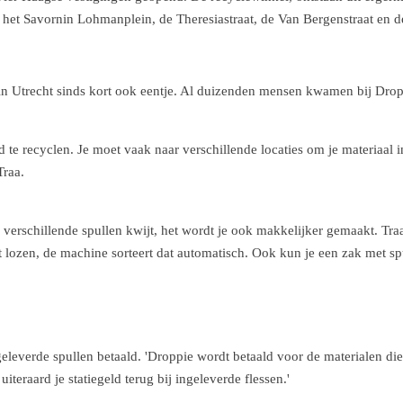
het Savornin Lohmanplein, de Theresiastraat, de Van Bergenstraat en de
in Utrecht sinds kort ook eentje. Al duizenden mensen kwamen bij Dropp
 te recyclen. Je moet vaak naar verschillende locaties om je materiaal 
Traa.
ls verschillende spullen kwijt, het wordt je ook makkelijker gemaakt. T
unt lozen, de machine sorteert dat automatisch. Ook kun je een zak met sp
geleverde spullen betaald. 'Droppie wordt betaald voor de materialen di
iteraard je statiegeld terug bij ingeleverde flessen.'