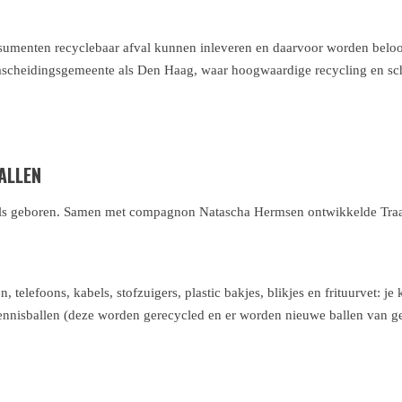
sumenten recyclebaar afval kunnen inleveren en daarvoor worden beloo
nascheidingsgemeente als Den Haag, waar hoogwaardige recycling en sc
ALLEN
els geboren. Samen met compagnon Natascha Hermsen ontwikkelde Traa D
 telefoons, kabels, stofzuigers, plastic bakjes, blikjes en frituurvet: je
ennisballen (deze worden gerecycled en er worden nieuwe ballen van ge