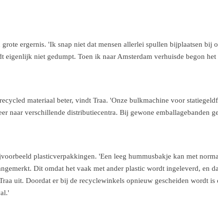
ote ergernis. 'Ik snap niet dat mensen allerlei spullen bijplaatsen bij
rdt eigenlijk niet gedumpt. Toen ik naar Amsterdam verhuisde begon het 
ycled materiaal beter, vindt Traa. 'Onze bulkmachine voor statiegeldfle
 naar verschillende distributiecentra. Bij gewone emballagebanden gebe
 bijvoorbeeld plasticverpakkingen. 'Een leeg hummusbakje kan met nor
ngemerkt. Dit omdat het vaak met ander plastic wordt ingeleverd, en da
raa uit. Doordat er bij de recyclewinkels opnieuw gescheiden wordt is d
al.'