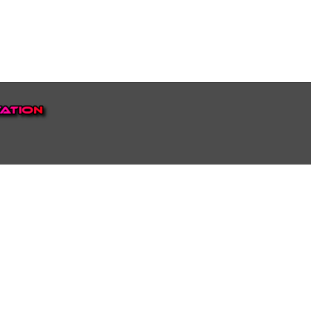
EP VOOR NEDERLAND EN
top.
luisteren naar onze