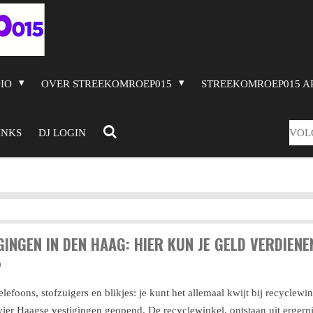
DIO
OVER STREEKOMROEP015
STREEKOMROEP015 A
VOL
INKS
DJ LOGIN
GINGEN IN DEN HAAG: HIER KUN JE GELD VERDIEN
0
efoons, stofzuigers en blikjes: je kunt het allemaal kwijt bij recyclewin
vier Haagse vestigingen geopend. De recyclewinkel, ontstaan uit ergerni