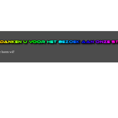
e horen wil!
N VAN DE GROOTSTE EN POPULAIRSTE DIGITALE STREEKOMRO
ERDEEL VAN JURAINI RADIOHUIS NEDERLAND.
en, jongvolwassenen, volwassenen en we draaien vooral urban muziek als non-s
streek via radio en online. Via de website en onze nieuwsapp kun je ook online 
VERDER DAN ALLEEN RADIO.