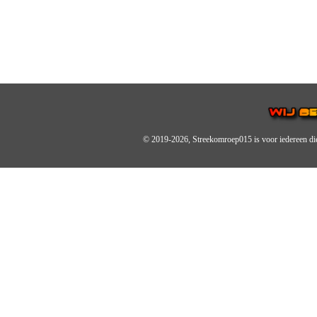
© 2019-2026, Streekomroep015
is voor iedereen di
OMROEP JURAINI IS EE
IS EEN BELANGRIJK OND
De zender richt zich op jonger
Wij brengen het nieuws uit de 
radiozender.
OMROEP JURAINI GAAT 