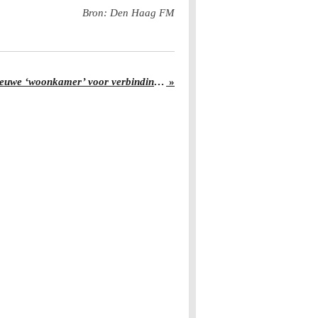
Bron: Den Haag FM
Juraini Radiokamer: een nieuwe ‘woonkamer’ voor verbinding en rust komt naar de TU Delft
»